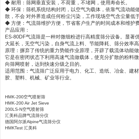
◆ 耐用：筛网垂直安装，不荷重，不堵网，使用寿命长。
◆ 环保：筛机系统结构封闭，以空气为载体，依靠气流动能
散，不会 对外界造成任何粉尘污染，工作现场空气含尘量低于10
◆ 方便：气流筛维护方便，节省客户生产的时间成本和维护
产品应用：
ES-80DF气流筛是一种对微细粉进行高精度筛分设备。显著
大延长，无空气污染，自身气流上料、节能降耗、筛分效率高
原理：摒弃了传统的重力势能作业原理，开辟了载流体动能做
它是在密闭状态下利用高速气流做载体，使充分扩散的粉料微
向筛网喷射，达到快速分级之目的。
适用范围：气流筛广泛应用于电力、化工、造纸、冶金、建材
胶、塑料、机械、矿业等行业。
HMK-200空气喷射筛
HMK-200 Air Jet Sieve
200LS-N空气喷射筛
汇美科品牌气流筛分仪
德国阿尔派Alpine气流筛分仪
HMKTest 汇美科