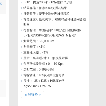
SOP：内置200种SOP标准操作步骤
用粒
结果存储：保存9000次测试结果
筛分暂停：便于中途处理难筛颗粒
筛分速度可任意调节， 根据样品特性选用合适
时间
符合标准：中国药典2020版/进口注册标准/
EP标准/USP标准ISO标准/ASTM标准/
测量范围：5-5,000 um
测量精度：<1%
重复性误差：<1%
显示：高清晰7寸LCD触摸显示屏
负压传感器量程：0-－10 Kpa
定时范围：0-99分59秒
筛嘴转速：18转/分并任意可调
尺寸：L35 x D35 x H58厘米/8
Kgs/220V50Hz/70W
在线询价 >