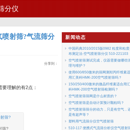
流筛分仪
空气喷射筛?气流筛分
新闻动态
中国药典2010/2015版0982 粒度和粒
布测定法-空气喷射筛分仪 510-221103
空气喷射筛测试完成，仪器需要做哪些
分享到：
理与维护？
使用600/850微米的筛网测羟丙纤维素
用汇美科HMK-200空气喷射筛吗？
150/250/400微米的微晶纤维素适合用
需要理解的有2点：
科HMK-200空气喷射筛检测吗？
空气喷射筛筛网是什么材质的？
空气喷射筛是自动计算预计颗粒吗？
空气喷射筛筛分的动力，只是有空气，
是有超声等？
塑料用气流筛分仪空气喷射筛
510-117 便携式气流筛分析仪空气喷射
射筛?