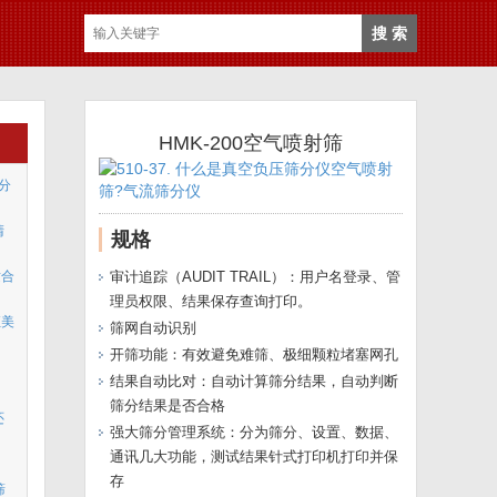
HMK-200空气喷射筛
度分
清
规格
适合
审计追踪（AUDIT TRAIL）：用户名登录、管
理员权限、结果保存查询打印。
汇美
筛网自动识别
开筛功能：有效避免难筛、极细颗粒堵塞网孔
结果自动比对：自动计算筛分结果，自动判断
筛分结果是否合格
还
强大筛分管理系统：分为筛分、设置、数据、
通讯几大功能，测试结果针式打印机打印并保
存
筛