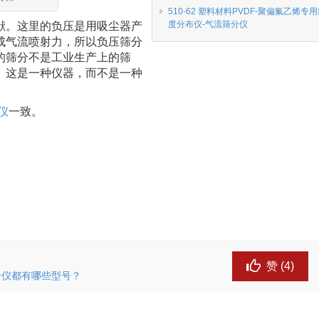
510-62 塑料材料PVDF-聚偏氟乙烯专
度分布仪-气流筛分仪
献。这里的负压是用吸尘器产
成气流喷射力，所以负压筛分
的筛分不是工业生产上的筛
。这是一种仪器，而不是一种
仪
一致。
赞 (
4
)
筛分仪都有哪些型号？