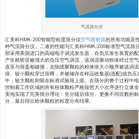
气流筛分仪
汇美科HMK-200智能型粒度筛分仪
空气喷射筛
的所有功能及
种气流筛分仪。二者的性能与汇美科HMK-200标准型气流筛
部采用美国进口的高端电子涡流发生器，在负压发生装置的配
产生精密灵敏强大的负压空气涡流，该涡流驱动粉体经过空气
直至与筛盖相碰撞，去除团聚颗粒的粉体依大小顺序被该涡流
筛。较小颗粒穿过筛网，并被储存在样品收集器(选配)或负压发
中，较大颗粒则留在标准试验筛上面。在筛分的整个过程中电
控制着工作区域的所有粉体颗粒严格按照大小次序进行立体全
美地实现了完美筛分理论：先分级后筛分。更换不同目数的标
分，最后得出粉体颗粒的粒度分布结果。