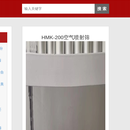
HMK-200空气喷射筛
度分
清
适合
汇美
还
筛