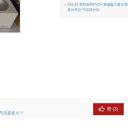
510-62 塑料材料PVDF-聚偏氟乙烯专
度分布仪-气流筛分仪
赞 (
3
)
仪的气压是多大？