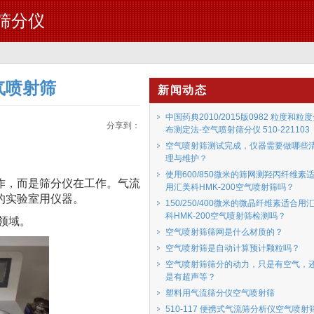
流筛分仪
空气喷射筛
新闻动态
中国药典2010/2015版0982 粒度和粒
分享到：
布测定法-空气喷射筛分仪 510-221103
空气喷射筛测试完成，仪器需要做哪些
理与维护？
使用600/850微米的筛网测羟丙纤维素
作，而是筛分仪在工作。气流
用汇美科HMK-200空气喷射筛吗？
的实验室用仪器。
150/250/400微米的微晶纤维素适合用
科HMK-200空气喷射筛检测吗？
个领域。
空气喷射筛筛网是什么材质的？
空气喷射筛是自动计算预计颗粒吗？
空气喷射筛筛分的动力，只是有空气，
是有超声等？
塑料用气流筛分仪空气喷射筛
510-117 便携式气流筛分析仪空气喷射