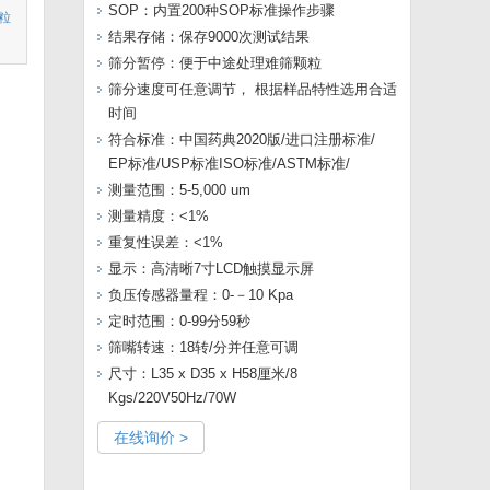
SOP：内置200种SOP标准操作步骤
用粒
结果存储：保存9000次测试结果
筛分暂停：便于中途处理难筛颗粒
筛分速度可任意调节， 根据样品特性选用合适
时间
符合标准：中国药典2020版/进口注册标准/
EP标准/USP标准ISO标准/ASTM标准/
测量范围：5-5,000 um
测量精度：<1%
重复性误差：<1%
显示：高清晰7寸LCD触摸显示屏
负压传感器量程：0-－10 Kpa
定时范围：0-99分59秒
筛嘴转速：18转/分并任意可调
尺寸：L35 x D35 x H58厘米/8
Kgs/220V50Hz/70W
在线询价 >