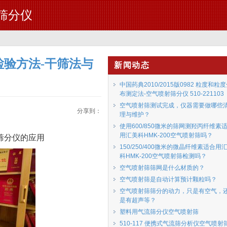
流筛分仪
石物理检验方法-干筛法与
新闻动态
中国药典2010/2015版0982 粒度和粒
布测定法-空气喷射筛分仪 510-221103
空气喷射筛测试完成，仪器需要做哪些
分享到：
理与维护？
使用600/850微米的筛网测羟丙纤维素
用汇美科HMK-200空气喷射筛吗？
流筛分仪的应用
150/250/400微米的微晶纤维素适合用
科HMK-200空气喷射筛检测吗？
空气喷射筛筛网是什么材质的？
空气喷射筛是自动计算预计颗粒吗？
空气喷射筛筛分的动力，只是有空气，
是有超声等？
塑料用气流筛分仪空气喷射筛
510-117 便携式气流筛分析仪空气喷射