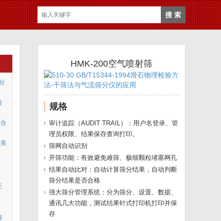
HMK-200空气喷射筛
度分
清
规格
适合
审计追踪（AUDIT TRAIL）：用户名登录、管
理员权限、结果保存查询打印。
汇美
筛网自动识别
开筛功能：有效避免难筛、极细颗粒堵塞网孔
结果自动比对：自动计算筛分结果，自动判断
筛分结果是否合格
还
强大筛分管理系统：分为筛分、设置、数据、
通讯几大功能，测试结果针式打印机打印并保
存
筛