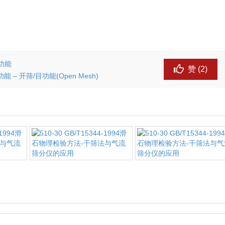
功能
赞 (
2
)
– 开筛/目功能(Open Mesh)