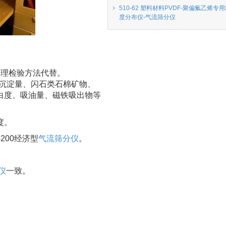
510-62 塑料材料PVDF-聚偏氟乙烯专
度分布仪-气流筛分仪
滑石物理检验方法代替。
末沉淀量、闪石类石棉矿物、
白度、吸油量、磁铁吸出物等
度。
200经济型
气流筛分仪
。
。
仪
一致。