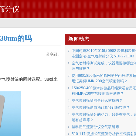
流筛分仪
8um的吗
新闻动态
中国药典2010/2015版0982 粒度和粒
分享到：
布测定法-空气喷射筛分仪 510-221103
空气喷射筛测试完成，仪器需要做哪些
理与维护？
使用600/850微米的筛网测羟丙纤维素
空气喷射筛的同时选配。38微米
用汇美科HMK-200空气喷射筛吗？
150/250/400微米的微晶纤维素适合用
科HMK-200空气喷射筛检测吗？
空气喷射筛筛网是什么材质的？
空气喷射筛是自动计算预计颗粒吗？
空气喷射筛筛分的动力，只是有空气，
是有超声等？
塑料用气流筛分仪空气喷射筛
510-117 便携式气流筛分析仪空气喷射