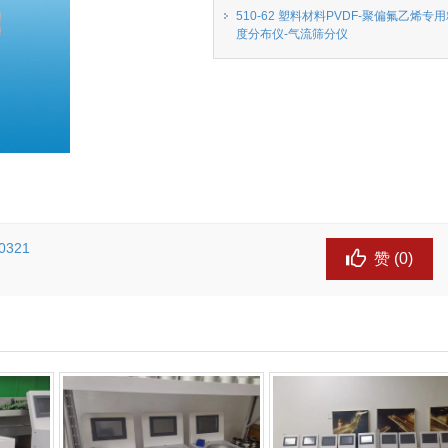
510-62 塑料材料PVDF-聚偏氟乙烯专
度分布仪-气流筛分仪
321
赞 (
0
)