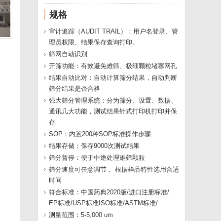
规格
审计追踪（AUDIT TRAIL）：用户名登录、管
理员权限、结果保存查询打印。
筛网自动识别
开筛功能：有效避免难筛、极细颗粒堵塞网孔
结果自动比对：自动计算筛分结果，自动判断
筛分结果是否合格
强大筛分管理系统：分为筛分、设置、数据、
通讯几大功能，测试结果针式打印机打印并保
存
SOP：内置200种SOP标准操作步骤
结果存储：保存9000次测试结果
筛分暂停：便于中途处理难筛颗粒
筛分速度可任意调节， 根据样品特性选用合适
时间
符合标准：中国药典2020版/进口注册标准/
EP标准/USP标准ISO标准/ASTM标准/
测量范围：5-5,000 um