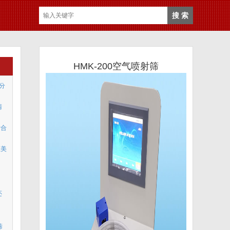
HMK-200空气喷射筛
度分
清
适合
汇美
还
筛